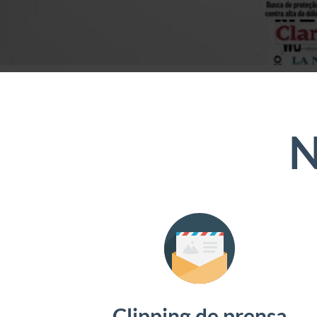
N
Clipping de prensa