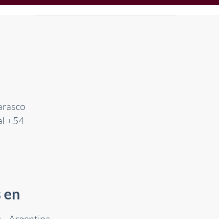
arasco
al +54
 en